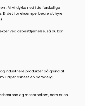
. Vi vil dykke ned i de forskellige
. Er det for eksempel bedre at hyre
g?
kter ved asbestfjernelse, så du kan
og industrielle produkter på grund af
rm, udgør asbest en betydelig
t, asbestose og mesotheliom, som er en