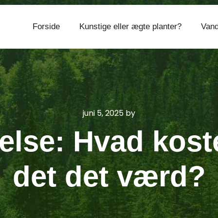
Forside
Kunstige eller ægte planter?
Vand
CVR 374 077 39
juni 5, 2025
by
else: Hvad koste
det det værd?