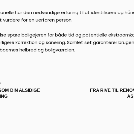
onelle har den nødvendige erfaring til at identificere og hån
at vurdere for en uerfaren person.
lse spare boligejeren for både tid og potentielle ekstraomko
ligere korrektion og sanering. Samlet set garanterer brugen
eboernes helbred og boligværdien.
E
SOM DIN ALSIDIGE
FRA RIVE TIL RENO
ING
AS