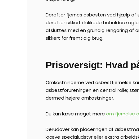
Derefter fjernes asbesten ved hjælp af sp
derefter sikkert i lukkede beholdere og 
afsluttes med en grundig rengøring af om
sikkert for fremtidig brug.
Prisoversigt: Hvad p
Omkostningerne ved asbestfjernelse kan v
asbestforureningen en central rolle; st
dermed højere omkostninger.
Du kan læse meget mere
om fjernelse 
Derudover kan placeringen af asbestmater
kræve specialudstyr eller ekstra arbejdsk