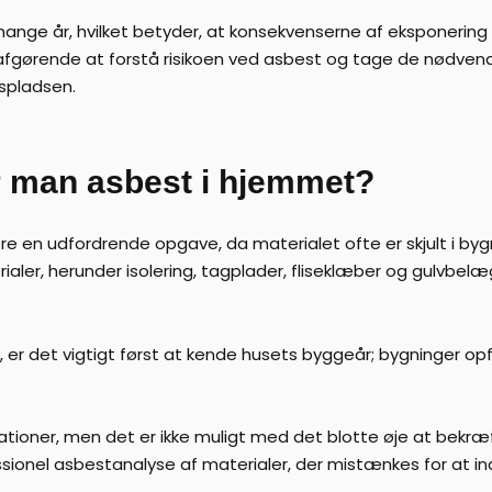
nge år, hvilket betyder, at konsekvenserne af eksponering ik
afgørende at forstå risikoen ved asbest og tage de nødvend
dspladsen.
r man asbest i hjemmet?
re en udfordrende opgave, da materialet ofte er skjult i byg
ialer, herunder isolering, tagplader, fliseklæber og gulvbel
e, er det vigtigt først at kende husets byggeår; bygninger opf
ikationer, men det er ikke muligt med det blotte øje at bekr
sionel asbestanalyse af materialer, der mistænkes for at i