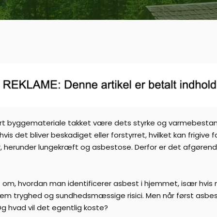
t byggemateriale takket være dets styrke og varmebestand
is det bliver beskadiget eller forstyrret, hvilket kan frigive far
herunder lungekræft og asbestose. Derfor er det afgørend
om, hvordan man identificerer asbest i hjemmet, især hvis 
lem tryghed og sundhedsmæssige risici. Men når først asbest 
 hvad vil det egentlig koste?