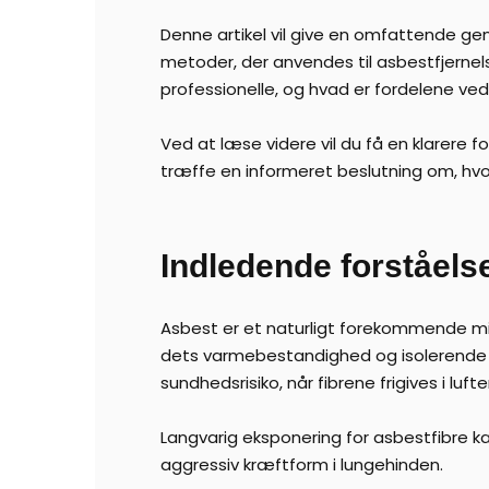
Denne artikel vil give en omfattende genn
metoder, der anvendes til asbestfjernel
professionelle, og hvad er fordelene v
Ved at læse videre vil du få en klarer
træffe en informeret beslutning om, hvor
Indledende forståelse
Asbest er et naturligt forekommende mine
dets varmebestandighed og isolerende e
sundhedsrisiko, når fibrene frigives i luft
Langvarig eksponering for asbestfibre k
aggressiv kræftform i lungehinden.