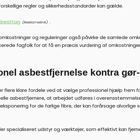
 forskellige regler og sikkerhedsstandarder kan gælde.
sbesttag
.
aftomkostninger og reguleringer også påvirke de samlede omk
ficerede fagfolk for at få en præcis vurdering af omkostninger
onel asbestfjernelse kontra gør-
er flere klare fordele ved at vælge professionel hjælp frem 
sionelle asbestfjernere, at arbejdet udføres i overensstemm
for eksponering for de farlige fibre, der kan forårsage alvo
r specialiseret udstyr og værktøjer, som effektivt kan fjer