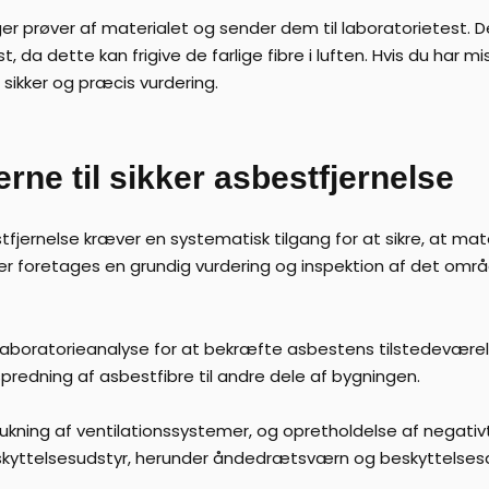
er prøver af materialet og sender dem til laboratorietest.
t, da dette kan frigive de farlige fibre i luften. Hvis du har
 sikker og præcis vurdering.
ne til sikker asbestfjernelse
fjernelse kræver en systematisk tilgang for at sikre, at mate
er foretages en grundig vurdering og inspektion af det områ
boratorieanalyse for at bekræfte asbestens tilstedeværelse
spredning af asbestfibre til andre dele af bygningen.
lukning af ventilationssystemer, og opretholdelse af negativt
eskyttelsesudstyr, herunder åndedrætsværn og beskyttelsesdr