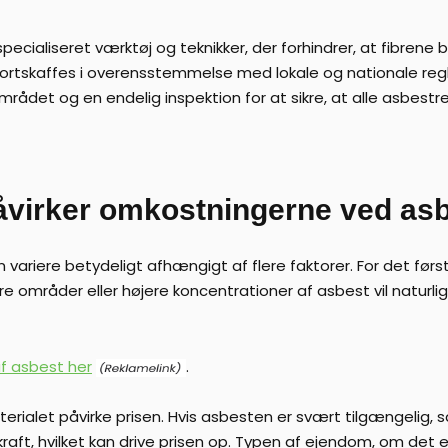
ecialiseret værktøj og teknikker, der forhindrer, at fibrene b
bortskaffes i overensstemmelse med lokale og nationale regle
rådet og en endelig inspektion for at sikre, at alle asbestre
åvirker omkostningerne ved asb
ariere betydeligt afhængigt af flere faktorer. For det førs
ørre områder eller højere koncentrationer af asbest vil natu
af asbest her
.
ialet påvirke prisen. Hvis asbesten er svært tilgængelig, så
raft, hvilket kan drive prisen op. Typen af ejendom, om det e