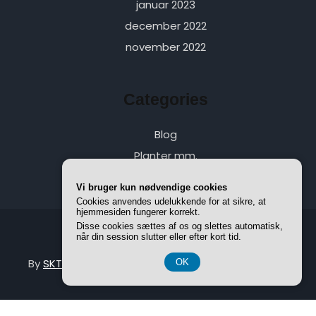
januar 2023
december 2022
november 2022
Categories
Blog
Planter mm.
Vi bruger kun nødvendige cookies
Cookies anvendes udelukkende for at sikre, at
hjemmesiden fungerer korrekt.
Disse cookies sættes af os og slettes automatisk,
når din session slutter eller efter kort tid.
Posterity WordPress Theme
By
SKT Green
OK