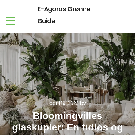
E-Agoras Grønne
Guide
april 19, 2023
by
Bloomingvilles
glaskupler: En tidløs og