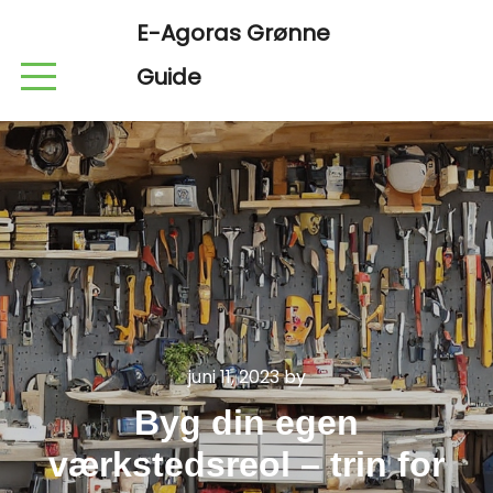
E-Agoras Grønne
Guide
juni 11, 2023
by
Byg din egen
værkstedsreol – trin for