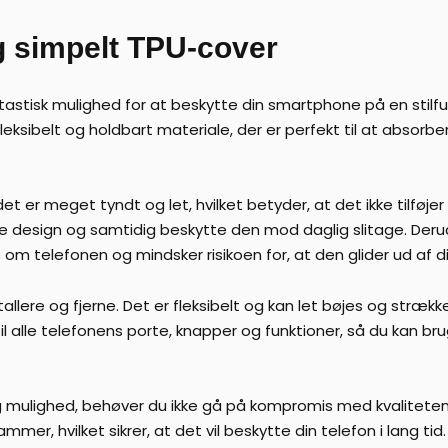
g simpelt TPU-cover
tastisk mulighed for at beskytte din smartphone på en stilfu
fleksibelt og holdbart materiale, der er perfekt til at absor
t er meget tyndt og let, hvilket betyder, at det ikke tilføjer e
ke design og samtidig beskytte den mod daglig slitage. Der
reb om telefonen og mindsker risikoen for, at den glider ud af
llere og fjerne. Det er fleksibelt og kan let bøjes og strække
 alle telefonens porte, knapper og funktioner, så du kan br
mulighed, behøver du ikke gå på kompromis med kvaliteten. 
er, hvilket sikrer, at det vil beskytte din telefon i lang tid.