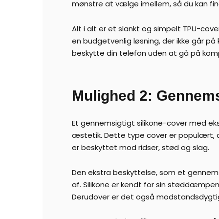
mønstre at vælge imellem, så du kan finde
Alt i alt er et slankt og simpelt TPU-co
en budgetvenlig løsning, der ikke går p
beskytte din telefon uden at gå på komp
Mulighed 2: Gennemsi
Et gennemsigtigt silikone-cover med eks
æstetik. Dette type cover er populært, 
er beskyttet mod ridser, stød og slag.
Den ekstra beskyttelse, som et gennemsig
af. Silikone er kendt for sin støddæmpe
Derudover er det også modstandsdygtigt ov