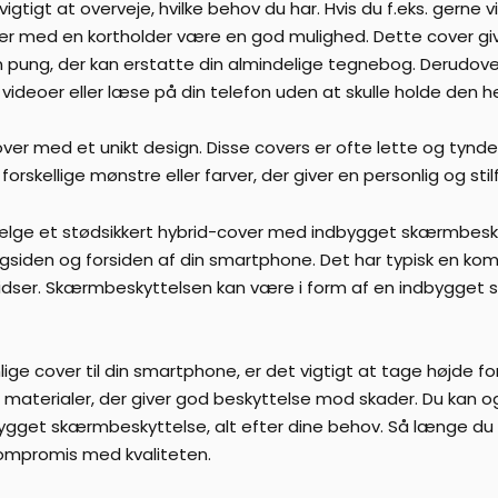
vigtigt at overveje, hvilke behov du har. Hvis du f.eks. gerne
over med en kortholder være en god mulighed. Dette cover give
ung, der kan erstatte din almindelige tegnebog. Derudover
videoer eller læse på din telefon uden at skulle holde den he
cover med et unikt design. Disse covers er ofte lette og ty
rskellige mønstre eller farver, der giver en personlig og stil
ælge et stødsikkert hybrid-cover med indbygget skærmbeskytt
agsiden og forsiden af din smartphone. Det har typisk en kom
idser. Skærmbeskyttelsen kan være i form af en indbygget s
ige cover til din smartphone, er det vigtigt at tage højde fo
 materialer, der giver god beskyttelse mod skader. Du kan o
bygget skærmbeskyttelse, alt efter dine behov. Så længe du g
ompromis med kvaliteten.