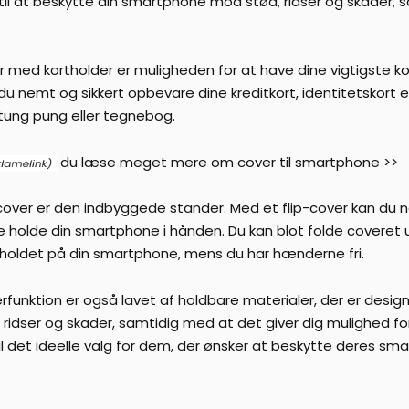
 til at beskytte din smartphone mod stød, ridser og skader, s
er med kortholder er muligheden for at have dine vigtigste k
u nemt og sikkert opbevare dine kreditkort, identitetskort el
 tung pung eller tegnebog.
du læse meget mere om cover til smartphone >>
 cover er den indbyggede stander. Med et flip-cover kan du
le holde din smartphone i hånden. Du kan blot folde coveret 
indholdet på din smartphone, mens du har hænderne fri.
funktion er også lavet af holdbare materialer, der er designe
idser og skader, samtidig med at det giver dig mulighed for
til det ideelle valg for dem, der ønsker at beskytte deres