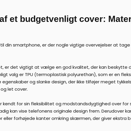
af et budgetvenligt cover: Mate
il din smartphone, er der nogle vigtige overvejelser at tage 
t, er det vigtigt at vælge en god kvalitet, der kan beskytte
gt valg er TPU (termoplastisk polyurethan), som er en fleksi
enskaber og slanke design, der ikke tilføjer meget tykkelse
 og let cover.
r kendt for sin fleksibilitet og modstandsdygtighed over for 
adig kan vise telefonens originale design frem. Derudover ka
r eller forhøjede kanter omkring skærmen, der giver ekstra 