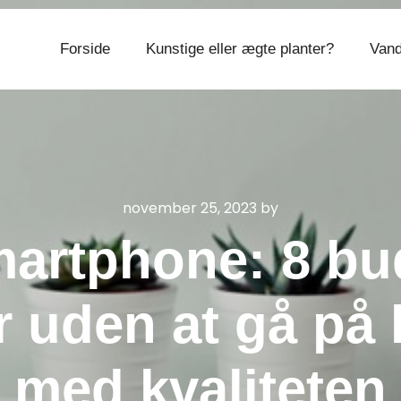
Forside
Kunstige eller ægte planter?
Vand
CVR 374 077 39
november 25, 2023
by
smartphone: 8 bu
r uden at gå på
med kvaliteten