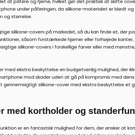
et at påføre og fjerne, hvilket gør det praktisk at skifte co
tphone under påføringen, da silikone-materialet er blødt og
m og størrelse.
tige silikone-covers på markedet, så du kan finde et, der p
nktioner, såsom forstærkede hjørner eller forhøjede kanter, 
ige silikone-covers i forskellige farver eller med mønstre, hv
cover med ekstra beskyttelse en budgetvenlig mulighed, der i
 smartphone mod skader uden at gå på kompromis med dens æs
r et gennemsigtigt silikone-cover med ekstra beskyttelse et g
er med kortholder og standerfun
nktion er en fantastisk mulighed for dem, der ønsker at kombi