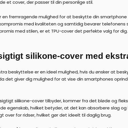
 et cover, der passer til din personlige stil.
ver en fremragende mulighed for at beskytte din smartphone p
å kompromis med kvaliteten og samtidig bevarer telefonens s
romis med stilen, er et TPU-cover det perfekte valg for dig.
gtigt silikone-cover med ekstr
tra beskyttelse er en ideel mulighed, hvis du ønsker at bes
da det giver dig mulighed for at vise din smartphones oprin
tigt silikone-cover tilbyder, kommer fra det bløde og fleksi
nde egenskab, hvilket betyder, at det kan absorbere slag o
er for ridser, hvilket gør det ideelt til daglig brug.