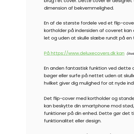
brug i ét cover. Dette cover er designet
dimension af bekvemmelighed.
En af de største fordele ved et flip-cov
kortholder på indersiden af coveret kan d
let og uden at skulle slæbe rundt på en
På https://www.deluxecovers.dk kan
En anden fantastisk funktion ved dette
bøger eller surfe på nettet uden at skul
hvilket giver dig mulighed for at nyde 
Det flip-cover med kortholder og stander
kan beskytte din smartphone mod stød, r
funktioner på din enhed. Dette gør det 
funktionalitet eller design.