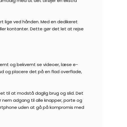
amtidig med at det tilføjer en ekstra
ort lige ved hånden. Med en dedikeret
ler kontanter. Dette gør det let at rejse
 nemt og bekvemt se videoer, læse e-
ud og placere det på en flad overflade,
t til at modstå daglig brug og slid. Det
 nem adgang til alle knapper, porte og
 smartphone uden at gå på kompromis med