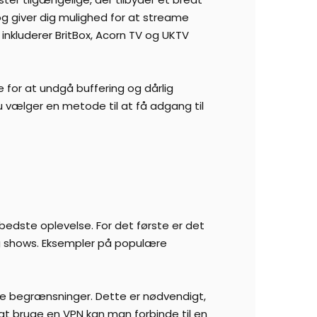
og giver dig mulighed for at streame
inkluderer BritBox, Acorn TV og UKTV
e for at undgå buffering og dårlig
u vælger en metode til at få adgang til
n bedste oplevelse. For det første er det
 og shows. Eksempler på populære
ke begrænsninger. Dette er nødvendigt,
 at bruge en VPN kan man forbinde til en