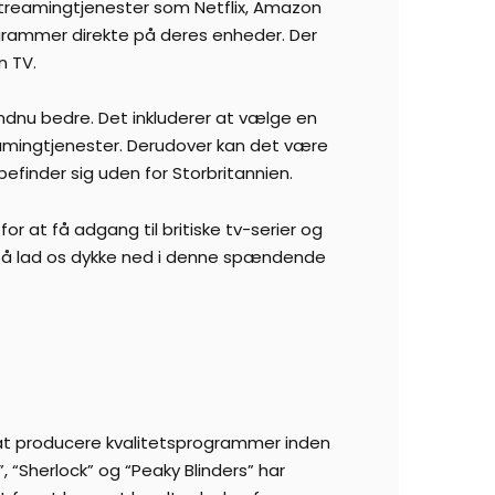
 streamingtjenester som Netflix, Amazon
ogrammer direkte på deres enheder. Der
n TV.
 endnu bedre. Det inkluderer at vælge en
eamingtjenester. Derudover kan det være
efinder sig uden for Storbritannien.
for at få adgang til britiske tv-serier og
. Så lad os dykke ned i denne spændende
for at producere kvalitetsprogrammer inden
 “Sherlock” og “Peaky Blinders” har