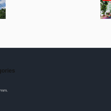
gories
 mm.