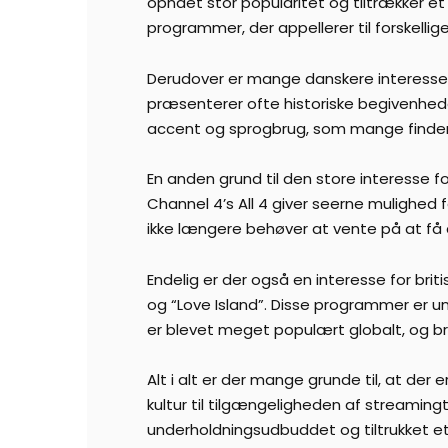
opnået stor popularitet og tiltrækker et 
programmer, der appellerer til forskelli
Derudover er mange danskere interesserede
præsenterer ofte historiske begivenheder,
accent og sprogbrug, som mange finder
En anden grund til den store interesse f
Channel 4’s All 4 giver seerne mulighed
ikke længere behøver at vente på at få
Endelig er der også en interesse for brit
og “Love Island”. Disse programmer er un
er blevet meget populært globalt, og bri
Alt i alt er der mange grunde til, at der 
kultur til tilgængeligheden af streamingt
underholdningsudbuddet og tiltrukket et