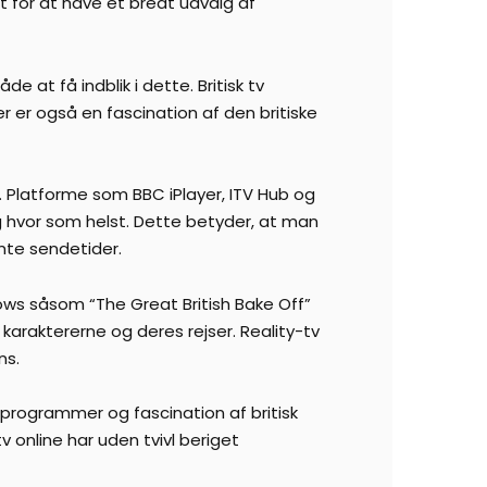
dt for at have et bredt udvalg af
 at få indblik i dette. Britisk tv
r er også en fascination af den britiske
r. Platforme som BBC iPlayer, ITV Hub og
g hvor som helst. Dette betyder, at man
mte sendetider.
shows såsom “The Great British Bake Off”
karaktererne og deres rejser. Reality-tv
ns.
etsprogrammer og fascination af britisk
v online har uden tvivl beriget