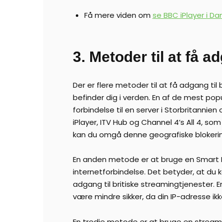
Få mere viden om
se BBC iPlayer i D
3. Metoder til at få ad
Der er flere metoder til at få adgang til
befinder dig i verden. En af de mest pop
forbindelse til en server i Storbritannie
iPlayer, ITV Hub og Channel 4’s All 4, s
kan du omgå denne geografiske blokering 
En anden metode er at bruge en Smart 
internetforbindelse. Det betyder, at du ka
adgang til britiske streamingtjenester. 
være mindre sikker, da din IP-adresse ikk
En tredje metode er at bruge en streamingt