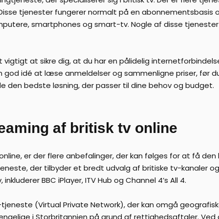
d. Disse tjenester fungerer normalt på en abonnementsbasis 
omputere, smartphones og smart-tv. Nogle af disse tjenester 
igtigt at sikre dig, at du har en pålidelig internetforbindels
en god idé at læse anmeldelser og sammenligne priser, før d
nde den bedste løsning, der passer til dine behov og budget.
reaming af britisk tv online
online, er der flere anbefalinger, der kan følges for at få de
jeneste, der tilbyder et bredt udvalg af britiske tv-kanaler
, inkluderer BBC iPlayer, ITV Hub og Channel 4’s All 4.
tjeneste (Virtual Private Network), der kan omgå geografis
ængelige i Storbritannien på grund af rettighedsaftaler. Ved