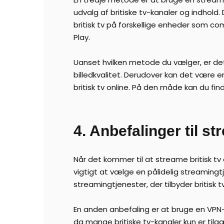
udvalg af britiske tv-kanaler og indhol
britisk tv på forskellige enheder som c
Play.
Uanset hvilken metode du vælger, er det v
billedkvalitet. Derudover kan det være 
britisk tv online. På den måde kan du fi
4. Anbefalinger til st
Når det kommer til at streame britisk tv 
vigtigt at vælge en pålidelig streamingt
streamingtjenester, der tilbyder britisk tv
En anden anbefaling er at bruge en VPN-
da mange britiske tv-kanaler kun er tilg