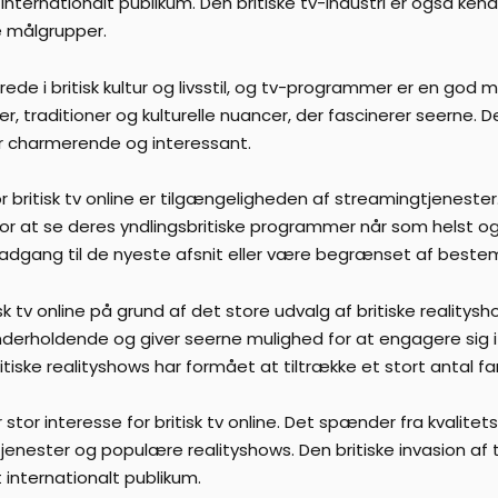
internationalt publikum. Den britiske tv-industri er også ken
ge målgrupper.
 i britisk kultur og livsstil, og tv-programmer er en god måde
 traditioner og kulturelle nuancer, der fascinerer seerne. De
 charmerende og interessant.
or britisk tv online er tilgængeligheden af streamingtjeneste
 for at se deres yndlingsbritiske programmer når som helst o
 adgang til de nyeste afsnit eller være begrænset af beste
isk tv online på grund af det store udvalg af britiske reality
derholdende og giver seerne mulighed for at engagere sig i 
tiske realityshows har formået at tiltrække et stort antal fa
er stor interesse for britisk tv online. Det spænder fra kvalit
jenester og populære realityshows. Den britiske invasion af t
 internationalt publikum.