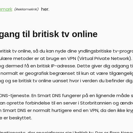
anmark
her.
gang til britisk tv online
 britisk tv online, så du kan nyde dine yndlingsbritiske tv-pr
ulære metoder er at bruge en VPN (Virtual Private Network). 
n og dermed få en britisk IP-adresse. Dette giver dig adgang 
om normalt er geografisk begrænset til kun at være tilgængeli
og se britisk tv online uanset hvor i verden du befinder dig
DNS-tjeneste. En Smart DNS fungerer på en lignende måde s
n oprette forbindelse til en server i Storbritannien og ændre d
En Smart DNS er normalt hurtigere end en VPN, da den ikke kr
e er beskyttet.
jeneste, der specialiserer sig i britisk tv. Der er flere tjen