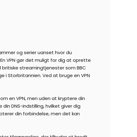
ogrammer og serier uanset hvor du
En VPN gør det muligt for dig at oprette
til britiske streamingtjenester som BBC
ge i Storbritannien. Ved at bruge en VPN
.
om en VPN, men uden at kryptere din
in DNS-indstilling, hvilket giver dig
ypterer din forbindelse, men det kan
ester tilgængelige, der tilbyder et bredt