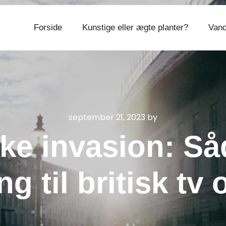
Forside
Kunstige eller ægte planter?
Vand
CVR 374 077 39
september 21, 2023
by
ske invasion: Så
g til britisk tv 