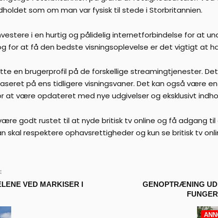
dholdet som om man var fysisk til stede i Storbritannien.
estere i en hurtig og pålidelig internetforbindelse for at un
 og for at få den bedste visningsoplevelse er det vigtigt at h
tte en brugerprofil på de forskellige streamingtjenester. D
seret på ens tidligere visningsvaner. Det kan også være en f
r at være opdateret med nye udgivelser og eksklusivt indho
være godt rustet til at nyde britisk tv online og få adgang
an skal respektere ophavsrettigheder og kun se britisk tv onli
E
ELENE VED MARKISER I
GENOPTRÆNING UDE
FUNGER
ANN