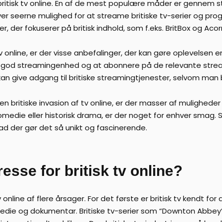
il britisk tv online. En af de mest populære måder er gennem
iver seerne mulighed for at streame britiske tv-serier og pr
, der fokuserer på britisk indhold, som f.eks. BritBox og Acor
tv online, er der visse anbefalinger, der kan gøre oplevelsen
 en god streamingenhed og at abonnere på de relevante str
an give adgang til britiske streamingtjenester, selvom man b
en britiske invasion af tv online, er der masser af muligheder 
komedie eller historisk drama, er der noget for enhver smag
vad der gør det så unikt og fascinerende.
resse for britisk tv online?
tv online af flere årsager. For det første er britisk tv kendt 
edie og dokumentar. Britiske tv-serier som “Downton Abbey”,