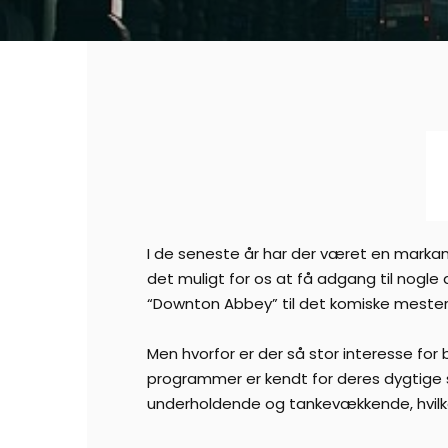
I de seneste år har der været en markant 
det muligt for os at få adgang til nogle
“Downton Abbey” til det komiske mesterv
Men hvorfor er der så stor interesse for b
programmer er kendt for deres dygtige sk
underholdende og tankevækkende, hvilket 