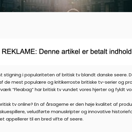
stigning i populariteten af britisk tv blandt danske seere. Den
 af de mest populære og kritikerroste britiske tv-serier og 
ærk “Fleabag” har britisk tv vundet vores hjerter og fyldt 
ritisk tv online? En af årsagerne er den høje kvalitet af produ
uespillere, veludførte manuskripter og innovative historiefo
appellerer til en bred vifte af seere.