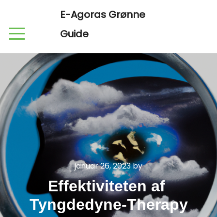
E-Agoras Grønne
Guide
januar 26, 2023
by
Effektiviteten af ​​
Tyngdedyne-Therapy