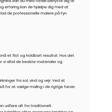
onlighed, kan du med fordel benytte dig af
 og erfaring kan de hjælpe dig med at
lad de professionelle malere på Fyn
pnå et flot og holdbart resultat. Hos det
er vi altid de bedste materialer og
kninger fra sol, vind og vejr. Ved at
gså for at vælge maling i de rigtige farver
n udføre alt fra traditionelt
es teknikker efter opgavens karakter og