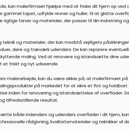
jde, kan malerfirmaet hjælpe med at friske dit hjem op ve
rne gammel tapet, udfylde revner og huller, til at glatte overf
rigtige farver og materialer, der passer til din indretning og
eknik og materialer, der kan modstå vejrligets påvirkninger. 
duer, døre og træværk udendørs. De kan reparere eventuelle 
skyttende maling. Ved at renovere og istandsætte dine ude
t et friskt og nyt udseende.
rs malerarbejde, kan du være sikker på, at malerfirmaet på 
lingsprodukter på markedet for at sikre et flot og holdbart 
tise inden for renovering og istandsættelse af overflader. D
g tilfredsstillende resultat.
sætte både indendørs og udendørs overflader i dit hjem, kan 
essionelle rådgivning, kvalitetsmaterialer og teknikker vil de 