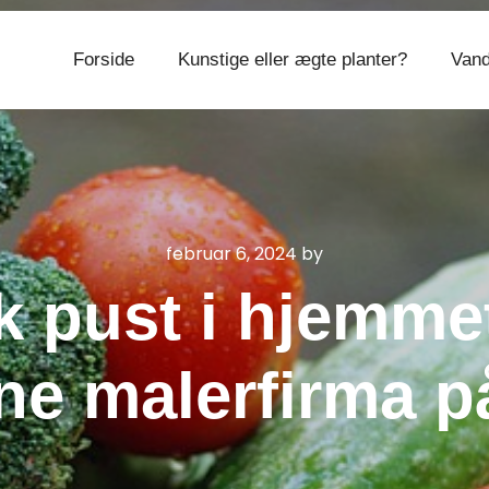
Forside
Kunstige eller ægte planter?
Vand
CVR 374 077 39
februar 6, 2024
by
sk pust i hjemm
rne malerfirma p