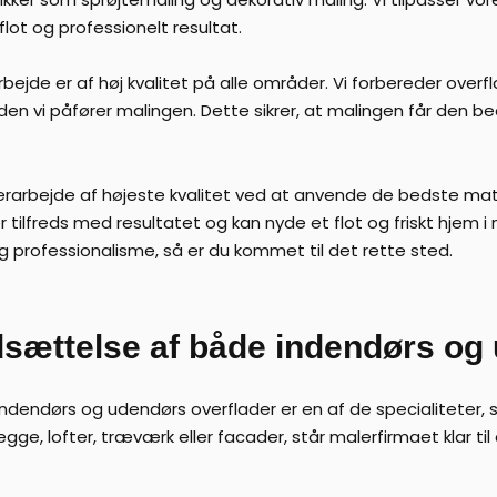
flot og professionelt resultat.
arbejde er af høj kvalitet på alle områder. Vi forbereder over
den vi påfører malingen. Dette sikrer, at malingen får den be
erarbejde af højeste kvalitet ved at anvende de bedste mater
er tilfreds med resultatet og kan nyde et flot og friskt hjem 
og professionalisme, så er du kommet til det rette sted.
sættelse af både indendørs og
dendørs og udendørs overflader er en af de specialiteter, 
gge, lofter, træværk eller facader, står malerfirmaet klar ti