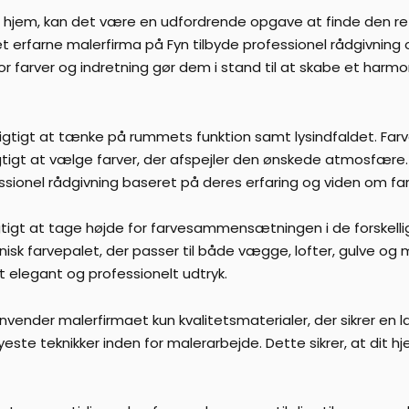
dit hjem, kan det være en udfordrende opgave at finde den r
erfarne malerfirma på Fyn tilbyde professionel rådgivning og 
 farver og indretning gør dem i stand til at skabe et harmonis
 vigtigt at tænke på rummets funktion samt lysindfaldet. Farv
igtigt at vælge farver, der afspejler den ønskede atmosfære.
sionel rådgivning baseret på deres erfaring og viden om far
vigtigt at tage højde for farvesammensætningen i de forskel
arvepalet, der passer til både vægge, lofter, gulve og mø
et elegant og professionelt udtryk.
 anvender malerfirmaet kun kvalitetsmaterialer, der sikrer en
ste teknikker inden for malerarbejde. Dette sikrer, at dit 