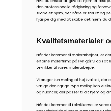
Hvis du ønsker at give dit hjem et frisk 
den professionelle rådgivning og farvev
skabe et hjem, der både er smukt og per
hjælpe dig med at skabe det hjem, du
Kvalitetsmaterialer o
Når det kommer til malerarbejdet, er det
erfarne malerfirma på Fyn går vi op i at 
teknikker til vores malerarbejde.
Vi bruger kun maling af høj kvalitet, der 
vælge den rigtige type maling kan vi sikre
og nuancer, der passer til dit hjem og di
Når det kommer til teknikkerne, er vores m
penselarbejde til mere avancerede tekni