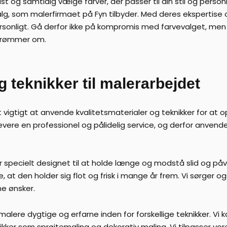
pust og samtidig vælge farver, der passer til din stil og pers
alg, som malerfirmaet på Fyn tilbyder. Med deres ekspertise
sonligt. Gå derfor ikke på kompromis med farvevalget, men 
 drømmer om.
g teknikker til malerarbejdet
 vigtigt at anvende kvalitetsmaterialer og teknikker for at o
levere en professionel og pålidelig service, og derfor anvend
er specielt designet til at holde længe og modstå slid og påvir
, at den holder sig flot og frisk i mange år frem. Vi sørger o
ne ønsker.
alere dygtige og erfarne inden for forskellige teknikker. Vi ka
kker som sprøjtemaling og dekorativ maling. Vi tilpasser vor