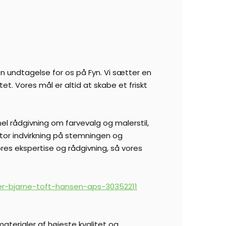
n undtagelse for os på Fyn. Vi sætter en
tet. Vores mål er altid at skabe et friskt
nel rådgivning om farvevalg og malerstil,
stor indvirkning på stemningen og
vores ekspertise og rådgivning, så vores
ter-bjarne-toft-hansen-aps-30352211
aterialer af højeste kvalitet og