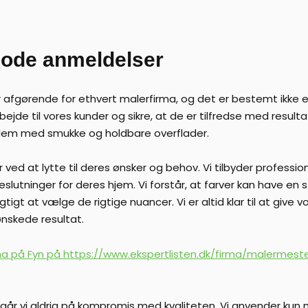
gode anmeldelser
 afgørende for ethvert malerfirma, og det er bestemt ikke e
bejde til vores kunder og sikre, at de er tilfredse med resulta
 dem med smukke og holdbare overflader.
 ved at lytte til deres ønsker og behov. Vi tilbyder professio
lutninger for deres hjem. Vi forstår, at farver kan have en 
igt at vælge de rigtige nuancer. Vi er altid klar til at give 
ønskede resultat.
ma på Fyn på https://www.ekspertlisten.dk/firma/malermes
går vi aldrig på kompromis med kvaliteten. Vi anvender kun m