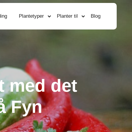
ing
Plantetyper
Planter til
Blog
et med det
å Fyn