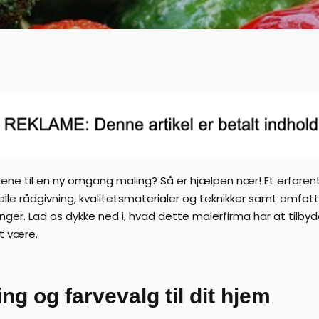
ne til en ny omgang maling? Så er hjælpen nær! Et erfarent ma
elle rådgivning, kvalitetsmaterialer og teknikker samt omfa
tninger. Lad os dykke ned i, hvad dette malerfirma har at til
at være.
ng og farvevalg til dit hjem