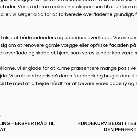
etoder. Vores erfarne malere har ekspertisen til at udføre 
ljer. Vi sørger altid for at forberede overfladerne grundigt, f
telse af både indendørs og udendørs overflader. Vores kunde
sig om at renovere gamle vægge eller opfriske facaden på de
ler overflade og skabe et hjem, som vores kunder kan være s
eklame. Vi er glade for at kunne præsentere mange positive 
de. Vi sætter stor pris på deres feedback og bruger den til 
sætte med at arbejde hårdt for at bevare vores gode ry og si
E
ING – EKSPERTRÅD TIL
HUNDEKURV BEDST I TEST
TAT
DEN PERFEKTE