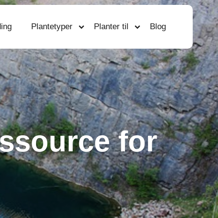
ing
Plantetyper
Planter til
Blog
essource for