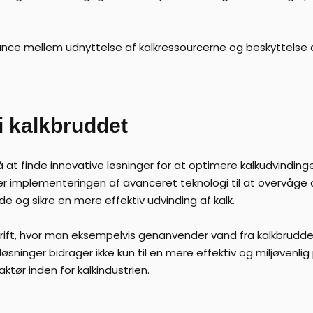
ance mellem udnyttelse af kalkressourcerne og beskyttelse a
i kalkbruddet
å at finde innovative løsninger for at optimere kalkudvindin
 er implementeringen af avanceret teknologi til at overvåge o
e og sikre en mere effektiv udvinding af kalk.
rift, hvor man eksempelvis genanvender vand fra kalkbrudd
øsninger bidrager ikke kun til en mere effektiv og miljøvenl
ktør inden for kalkindustrien.