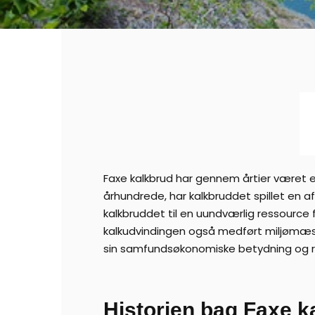
Faxe kalkbrud har gennem årtier været en 
århundrede, har kalkbruddet spillet en 
kalkbruddet til en uundværlig ressource 
kalkudvindingen også medført miljømæssi
sin samfundsøkonomiske betydning og rol
Historien bag Faxe k