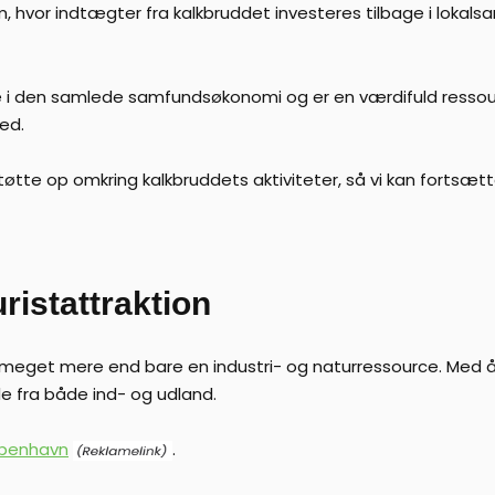
m, hvor indtægter fra kalkbruddet investeres tilbage i lokal
 rolle i den samlede samfundsøkonomi og er en værdifuld ressou
ed.
tøtte op omkring kalkbruddets aktiviteter, så vi kan forts
ristattraktion
ære meget mere end bare en industri- og naturressource. Med
de fra både ind- og udland.
øbenhavn
.