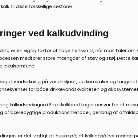
kalk til disse forskellige sektorer.
ringer ved kalkudvinding
ing er en vigtig faktor at tage hensyn til, når man taler om
processen medfører store mængder af støv og støj. Dette k
e lokalsamfund.
gativ indvirkning på vandmiljøet, da kemikalier og tungmetal
konsekvenser for både drikkevandskvaliteten og økosystemet
 bag kalkudvindingen i Faxe kalkbrud tager ansvar for at min
 af bæredygtige produktionsmetoder, genbrug af affaldsp
ndingen, er det vigtigt at huske på, at kalk også har mange