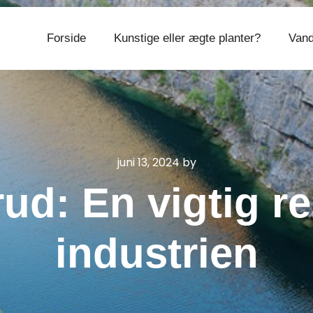
Forside
Kunstige eller ægte planter?
Vand
CVR 374 077 39
juni 13, 2024
by
ud: En vigtig r
industrien