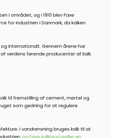
ten i området, og i 1910 blev Faxe
e for industrien i Danmark, da kalken
t og internationalt. Gennem årene har
 af verdens førende producenter af kalk.
lk til fremstilling af cement, mørtel og
bruget som gødning for at regulere
ekture. I vandrensning bruges kalk til at
ndustrien,
og Faxe kalkbrud spiller en