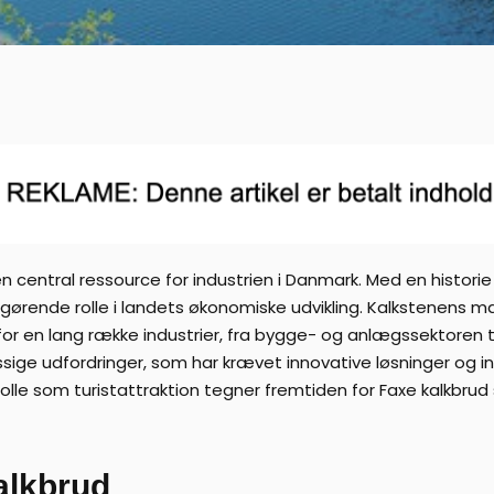
central ressource for industrien i Danmark. Med en historie de
afgørende rolle i landets økonomiske udvikling. Kalkstenens
for en lang række industrier, fra bygge- og anlægssektoren t
ge udfordringer, som har krævet innovative løsninger og in
le som turistattraktion tegner fremtiden for Faxe kalkbrud
alkbrud