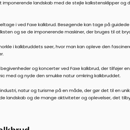
 imponerende landskab med de stejle kalkstensklipper og det
 deltage i ved Faxe kalkbrud. Besøgende kan tage på guidede 
lksten og se de imponerende maskiner, der bruges til at bryd
 snorkle i kalkbruddets søer, hvor man kan opleve den fasci
r.
 begivenheder og koncerter ved Faxe kalkbrud, der tilføjer e
ic med og nyde den smukke natur omkring kalkbruddet.
ndustri, natur og turisme på en måde, der gør det til en un
e landskab og de mange aktiviteter og oplevelser, det tilbyd