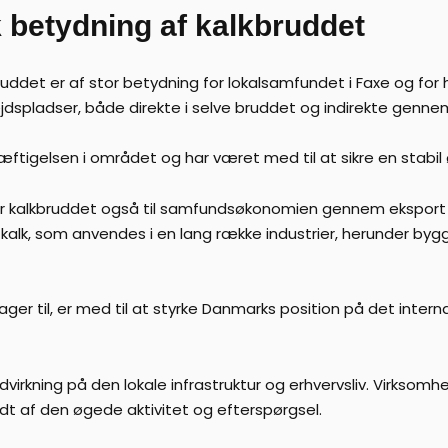
betydning af kalkbruddet
ddet er af stor betydning for lokalsamfundet i Faxe og fo
spladser, både direkte i selve bruddet og indirekte genne
æftigelsen i området og har været med til at sikre en stabil
r kalkbruddet også til samfundsøkonomien gennem eksport a
kalk, som anvendes i en lang række industrier, herunder byg
ager til, er med til at styrke Danmarks position på det inte
virkning på den lokale infrastruktur og erhvervsliv. Virksomh
odt af den øgede aktivitet og efterspørgsel.