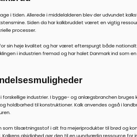
bage i tiden. Allerede i middelalderen blev der udvundet kalks
tensmine. Siden da har kalkbruddet været en vigtig ressourc
rielle processer.
for sin høje kvalitet og har været efterspurgt både national
iklingen i industrien fremad og har halet Danmark ind som en
ndelsesmuligheder
 forskellige industrier. I bygge- og anlægsbranchen bruges ka
e og holdbarhed til konstruktioner. Kalk anvendes også i land
uren.
som tilsætningsstof i alt fra mejeriprodukter til brød og konf
. Kalkens alsidighed gør den til en uundværlig ressource for i