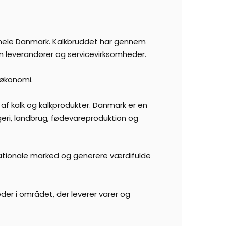
r hele Danmark. Kalkbruddet har gennem
m leverandører og servicevirksomheder.
 økonomi.
f kalk og kalkprodukter. Danmark er en
geri, landbrug, fødevareproduktion og
rnationale marked og generere værdifulde
eder i området, der leverer varer og