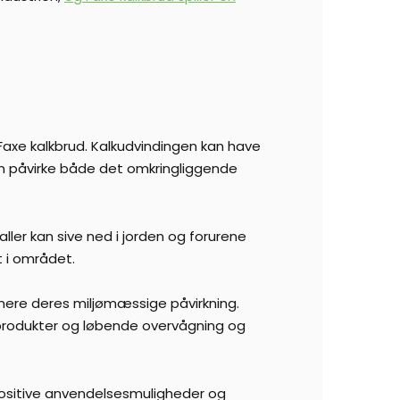
 Faxe kalkbrud. Kalkudvindingen kan have
an påvirke både det omkringliggende
ler kan sive ned i jorden og forurene
 i området.
imere deres miljømæssige påvirkning.
rodukter og løbende overvågning og
 positive anvendelsesmuligheder og