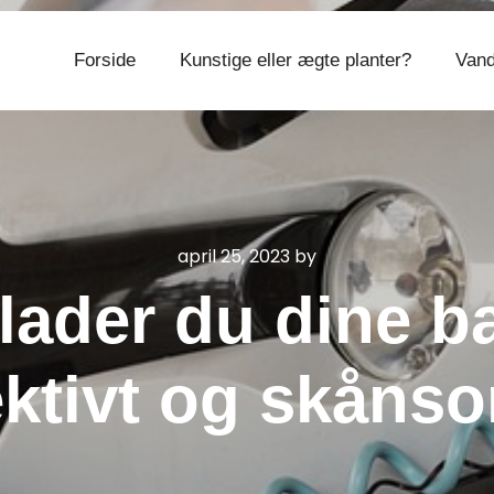
Forside
Kunstige eller ægte planter?
Vand
CVR 374 077 39
april 25, 2023
by
ader du dine ba
ektivt og skåns