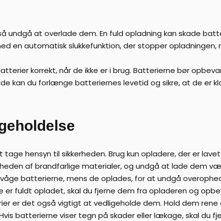
gså undgå at overlade dem. En fuld opladning kan skade batte
ed en automatisk slukkefunktion, der stopper opladningen, nå
atterier korrekt, når de ikke er i brug. Batterierne bør opbeva
de kan du forlænge batteriernes levetid og sikre, at de er klar
igeholdelse
t tage hensyn til sikkerheden. Brug kun opladere, der er lavet 
heden af brandfarlige materialer, og undgå at lade dem vær
vervåge batterierne, mens de oplades, for at undgå overophedn
ne er fuldt opladet, skal du fjerne dem fra opladeren og opbe
rier er det også vigtigt at vedligeholde dem. Hold dem ren
Hvis batterierne viser tegn på skader eller lækage, skal du 