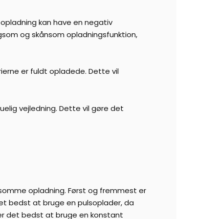
g opladning kan have en negativ
angsom og skånsom opladningsfunktion,
rne er fuldt opladede. Dette vil
elig vejledning. Dette vil gøre det
kånsomme opladning. Først og fremmest er
det bedst at bruge en pulsoplader, da
 er det bedst at bruge en konstant