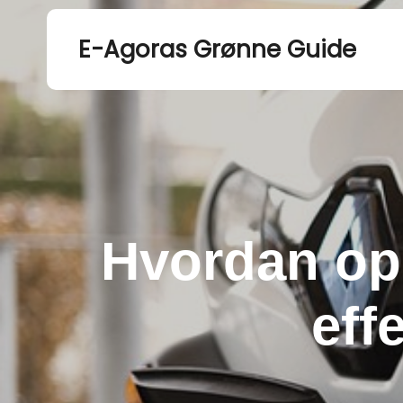
E-Agoras Grønne Guide
Hvordan opl
eff