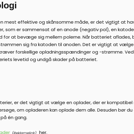
ologi
den mest effektive og skånsomme måde, er det vigtigt at h
ller, som er sammensat af en anode (negativ pol), en katode (
 for at bevæge sig mellem polerne. Når batteriet aflades,
rømmen sig fra katoden til anoden. Det er vigtigt at vælge
er kræver forskellige opladningsspændinger og -strømme. Ved
riets levetid og undgå skader på batteriet.
terier, er det vigtigt at vælge en oplader, der er kompatibel
undersøge, om opladeren kan oplade dem alle. Desuden bør du
 på én gang.
lader
her.