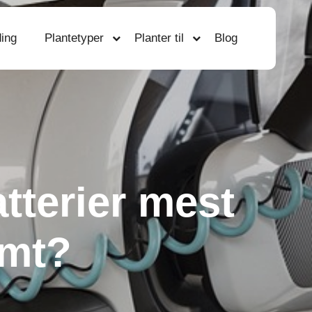
ing
Plantetyper
Planter til
Blog
tterier mest
omt?