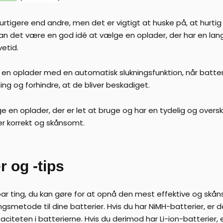
urtigere end andre, men det er vigtigt at huske på, at hurti
r kan det være en god idé at vælge en oplader, der har en l
vetid.
n oplader med en automatisk slukningsfunktion, når batterie
g og forhindre, at de bliver beskadiget.
 en oplader, der er let at bruge og har en tydelig og oversku
er korrekt og skånsomt.
 og -tips
t par ting, du kan gøre for at opnå den mest effektive og s
ngsmetode til dine batterier. Hvis du har NiMH-batterier, er 
iteten i batterierne. Hvis du derimod har Li-ion-batterier,