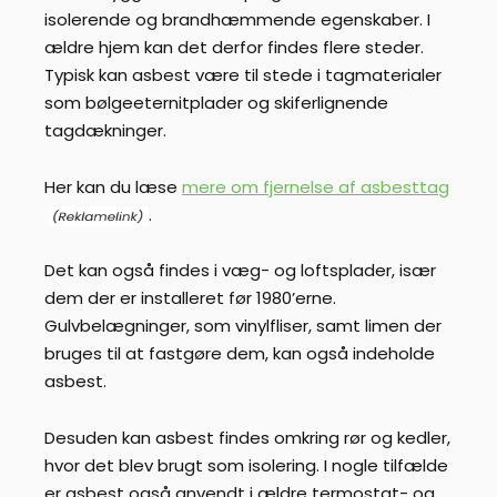
isolerende og brandhæmmende egenskaber. I
ældre hjem kan det derfor findes flere steder.
Typisk kan asbest være til stede i tagmaterialer
som bølgeeternitplader og skiferlignende
tagdækninger.
Her kan du læse
mere om fjernelse af asbesttag
.
Det kan også findes i væg- og loftsplader, især
dem der er installeret før 1980’erne.
Gulvbelægninger, som vinylfliser, samt limen der
bruges til at fastgøre dem, kan også indeholde
asbest.
Desuden kan asbest findes omkring rør og kedler,
hvor det blev brugt som isolering. I nogle tilfælde
er asbest også anvendt i ældre termostat- og