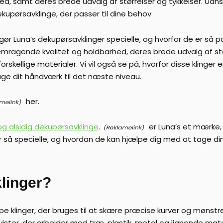
ed, samt deres brede udvalg af størrelser og tykkelser. Uan
dekupørsavklinge, der passer til dine behov.
er gør Luna’s dekupørsavklinger specielle, og hvorfor de er s
emragende kvalitet og holdbarhed, deres brede udvalg af stø
orskellige materialer. Vi vil også se på, hvorfor disse klinger
ge dit håndværk til det næste niveau.
her.
 og alsidig dekupørsavklinge,
er Luna’s et mærke, d
r så specielle, og hvordan de kan hjælpe dig med at tage d
linger?
 klinger, der bruges til at skære præcise kurver og mønstre i
er, der arbejder med træ, plastik, metal og lignende mater