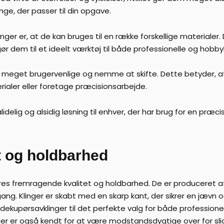
inge, der passer til din opgave.
ger er, at de kan bruges til en række forskellige materialer. 
gør dem til et ideelt værktøj til både professionelle og hob
å meget brugervenlige og nemme at skifte. Dette betyder, at 
rialer eller foretage præcisionsarbejde.
ålidelig og alsidig løsning til enhver, der har brug for en præc
t og holdbarhed
res fremragende kvalitet og holdbarhed. De er produceret af 
ang. Klinger er skabt med en skarp kant, der sikrer en jævn 
s dekupørsavklinger til det perfekte valg for både professio
ger er også kendt for at være modstandsdygtige over for slid