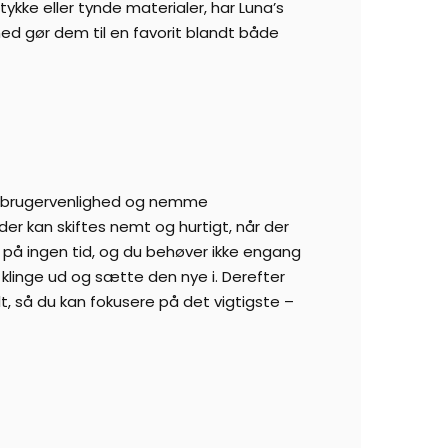
ykke eller tynde materialer, har Luna’s
hed gør dem til en favorit blandt både
res brugervenlighed og nemme
er kan skiftes nemt og hurtigt, når der
n på ingen tid, og du behøver ikke engang
 klinge ud og sætte den nye i. Derefter
elt, så du kan fokusere på det vigtigste –