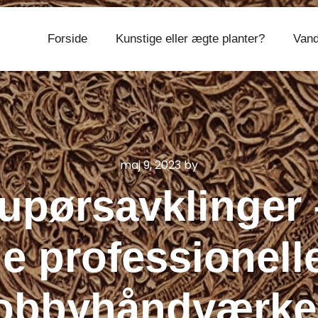
Forside
Kunstige eller ægte planter?
Vand
CVR 374 077 39
maj 9, 2023
by
pørsavklinger –
e professionell
obbyhåndværke