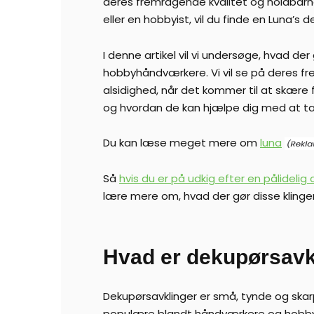
deres fremragende kvalitet og holdbarh
eller en hobbyist, vil du finde en Luna’s 
I denne artikel vil vi undersøge, hvad d
hobbyhåndværkere. Vi vil se på deres fr
alsidighed, når det kommer til at skære f
og hvordan de kan hjælpe dig med at ta
Du kan læse meget mere om
luna
Så
hvis du er på udkig efter en pålidelig
lære mere om, hvad der gør disse klinge
Hvad er dekupørsavk
Dekupørsavklinger er små, tynde og skarpe
populære blandt håndværkere og hobbyist