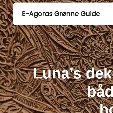
E-Agoras Grønne Guide
Luna’s deku
båd
h