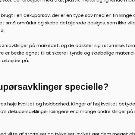
 brugt i en dekupørsav, der er en type sav med en fin klinge og
et små områder og skabe detaljerede designs, som ikke vil
øj.
ørsavklinger på markedet, og de adskiller sig i størrelse, f
re er bedre egnet til at skære i tynde og skrøbelige materiale
n arbejder på.
pørsavklinger specielle?
res høje kvalitet og holdbarhed. Klinger af høj kvalitet bety
na’s dekupørsavklinger længere end mange andre klinger på m
red vifte af størrelser og tykkelser, hvilket gør dem meget 