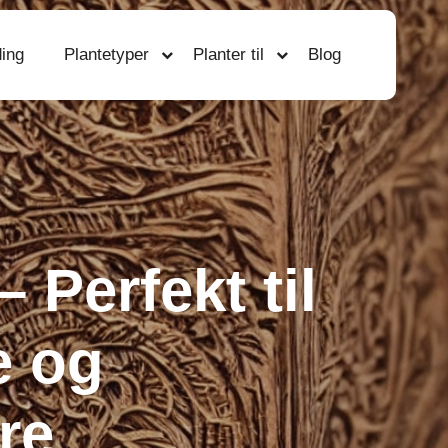
ing
Plantetyper
Planter til
Blog
 Perfekt til
e og
re