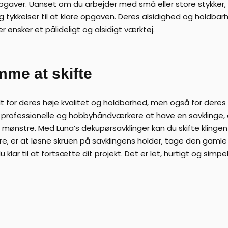
opgaver. Uanset om du arbejder med små eller store stykker, t
og tykkelser til at klare opgaven. Deres alsidighed og holdbar
ønsker et pålideligt og alsidigt værktøj.
mme at skifte
ndt for deres høje kvalitet og holdbarhed, men også for de
e professionelle og hobbyhåndværkere at have en savklinge, d
r mønstre. Med Luna’s dekupørsavklinger kan du skifte klinge
re, er at løsne skruen på savklingens holder, tage den gamle
klar til at fortsætte dit projekt. Det er let, hurtigt og simp