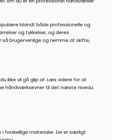
set om du er en professionel håndværker
å populære blandt både professionelle og
rrelser og tykkelser, og deres
 er så brugervenlige og nemme at skifte,
u ikke vil gå glip af. Læs videre for at
ine håndværksevner til det næste niveau.
 forskellige materialer. De er særligt
ialer.