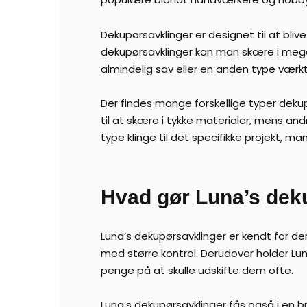
Dekupørsavklinger er designet til at blive
dekupørsavklinger kan man skære i meg
almindelig sav eller en anden type værkt
Der findes mange forskellige typer dekup
til at skære i tykke materialer, mens and
type klinge til det specifikke projekt, ma
Hvad gør Luna’s deku
Luna’s dekupørsavklinger er kendt for de
med større kontrol. Derudover holder Lu
penge på at skulle udskifte dem ofte.
Luna’s dekupørsavklinger fås også i en b