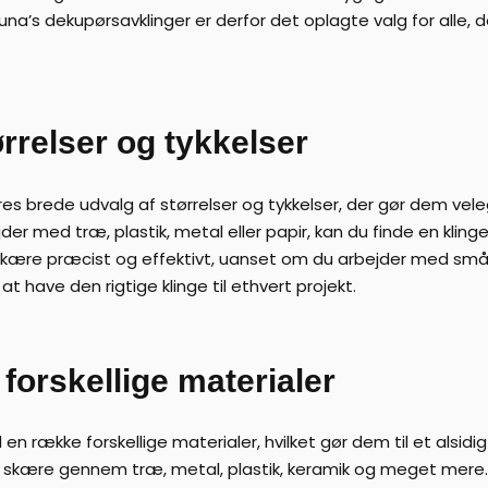
a’s dekupørsavklinger er derfor det oplagte valg for alle, de
ørrelser og tykkelser
res brede udvalg af størrelser og tykkelser, der gør dem vel
ed træ, plastik, metal eller papir, kan du finde en klinge i 
 skære præcist og effektivt, uanset om du arbejder med små 
t have den rigtige klinge til ethvert projekt.
 forskellige materialer
 en række forskellige materialer, hvilket gør dem til et alsid
 skære gennem træ, metal, plastik, keramik og meget mere. 