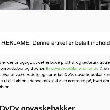
t er derfor vigtigt, at det er både praktisk og æstetisk tilta
kenredskaber og tilbehør.
En opvaskebakke er en af de
høver at være kedelig og upraktisk. OyOy opvaskebakker kom
 til dit køkken. I denne artikel vil vi se nærmere på, hvad d
økken.
g OyOy opvaskebakker