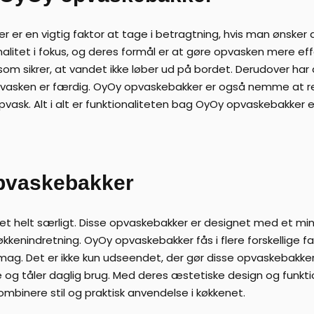
 er en vigtig faktor at tage i betragtning, hvis man ønsker 
itet i fokus, og deres formål er at gøre opvasken mere effek
 som sikrer, at vandet ikke løber ud på bordet. Derudover h
vasken er færdig. OyOy opvaskebakker er også nemme at r
 opvask. Alt i alt er funktionaliteten bag OyOy opvaskebakker 
opvaskebakker
t helt særligt. Disse opvaskebakker er designet med et mini
 køkkenindretning. OyOy opvaskebakker fås i flere forskellige f
 smag. Det er ikke kun udseendet, der gør disse opvaskebakker 
ge og tåler daglig brug. Med deres æstetiske design og funk
ombinere stil og praktisk anvendelse i køkkenet.