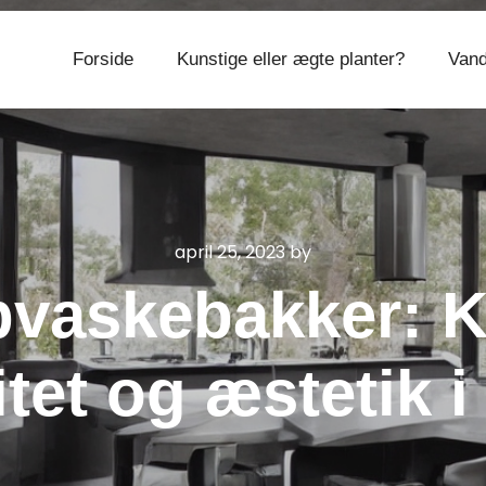
Forside
Kunstige eller ægte planter?
Vand
CVR 374 077 39
april 25, 2023
by
vaskebakker: 
itet og æstetik i