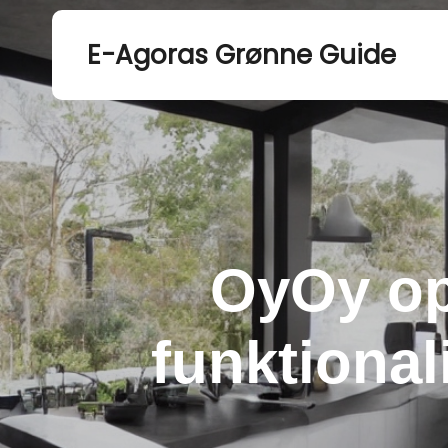
E-Agoras Grønne Guide
OyOy op
funktional