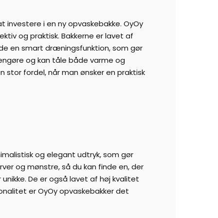
at investere i en ny opvaskebakke. OyOy
tiv og praktisk. Bakkerne er lavet af
ar de en smart dræningsfunktion, som gør
engøre og kan tåle både varme og
en stor fordel, når man ønsker en praktisk
malistisk og elegant udtryk, som gør
arver og mønstre, så du kan finde en, der
unikke. De er også lavet af høj kvalitet
tionalitet er OyOy opvaskebakker det