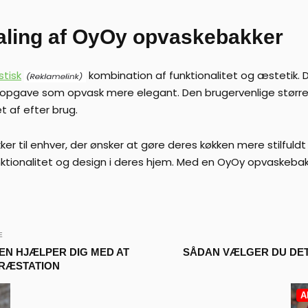
aling af OyOy opvaskebakker
stisk
kombination af funktionalitet og æstetik. D
isk opgave som opvask mere elegant. Den brugervenlige størr
 af efter brug.
r til enhver, der ønsker at gøre deres køkken mere stilfuldt
unktionalitet og design i deres hjem. Med en OyOy opvaskeba
E
N HJÆLPER DIG MED AT
SÅDAN VÆLGER DU DET
PRÆSTATION
A