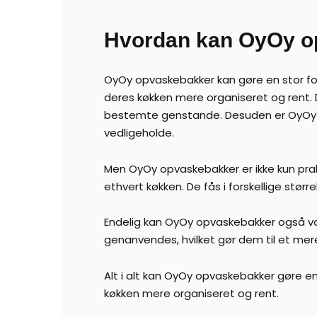
Hvordan kan OyOy op
OyOy opvaskebakker kan gøre en stor for
deres køkken mere organiseret og rent. 
bestemte genstande. Desuden er OyOy 
vedligeholde.
Men OyOy opvaskebakker er ikke kun prakt
ethvert køkken. De fås i forskellige størr
Endelig kan OyOy opvaskebakker også væ
genanvendes, hvilket gør dem til et mere
Alt i alt kan OyOy opvaskebakker gøre en s
køkken mere organiseret og rent.