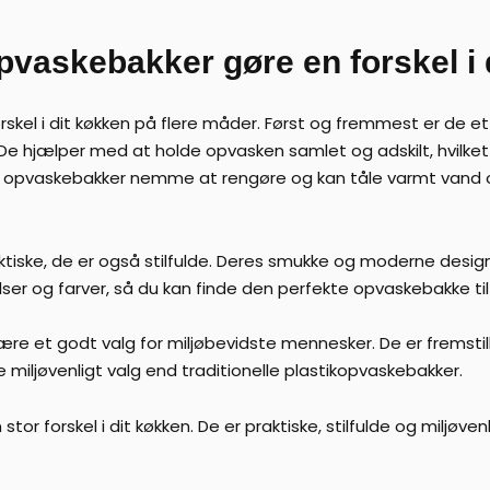
vaskebakker gøre en forskel i 
skel i dit køkken på flere måder. Først og fremmest er de et
De hjælper med at holde opvasken samlet og adskilt, hvilket
opvaskebakker nemme at rengøre og kan tåle varmt vand 
iske, de er også stilfulde. Deres smukke og moderne design g
elser og farver, så du kan finde den perfekte opvaskebakke til
re et godt valg for miljøbevidste mennesker. De er fremsti
 miljøvenligt valg end traditionelle plastikopvaskebakker.
tor forskel i dit køkken. De er praktiske, stilfulde og miljøv