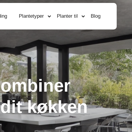
ing
Plantetyper
Planter til
Blog
Kombiner
 dit køkken