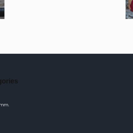
gories
 mm.