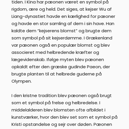
tiden. I Kina har pæonen været en symbol på
rigdom, ære og held. Det siges, at kejser Wu af
Liang-dynastiet havde en kærlighed for pæoner
og havde en stor samling af dem i sin have. Han
kaldte dem “kejserens blomst” og brugte dem
som symbol på sit kejserdømme. I Grækenland
var pæonen også en populær blomst og blev
associeret med helbredende kræfter og
lægevidenskab. Ifølge myten blev pæonen
opkaldt efter den græske gudinde Paeon, der
brugte planten til at helbrede guderne på
Olympen.
I den kristne tradition blev pæonen også brugt
som et symbol på frelse og helbredelse. I
middelalderen blev blomsten ofte afbildet i
kunstværker, hvor den blev set som et symbol på
Kristi opstandelse og sejr over døden. Pæonen