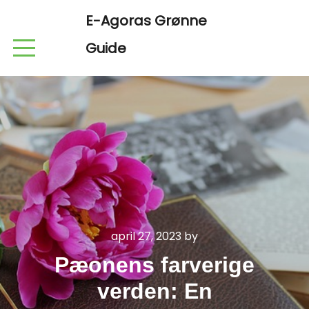
E-Agoras Grønne
Guide
april 27, 2023
by
Pæonens farverige
verden: En