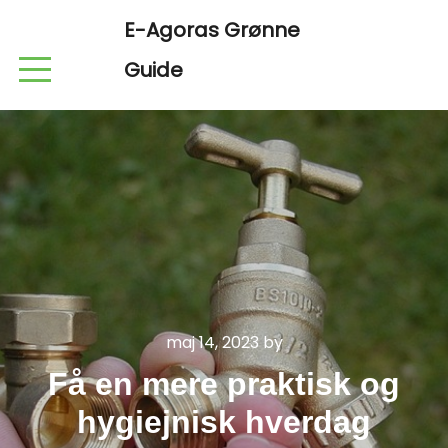
E-Agoras Grønne
Guide
maj 14, 2023
by
Få en mere praktisk og
hygiejnisk hverdag